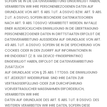
SOFERN SIE IN DIE DATENVERARBEITUNG EINGEWILLIGT HABEN,
VERARBEITEN WIR IHRE PERSONENBEZOGENEN DATEN AUF
GRUNDLAGE VON ART. 6 ABS. 1 LIT. A DSGVO BZW. ART. 9 ABS.
2 LIT. A DSGVO, SOFERN BESONDERE DATENKATEGORIEN
NACH ART. 9 ABS. 1 DSGVO VERARBEITET WERDEN. IM FALLE
EINER AUSDRÜCKLICHEN EINWILLIGUNG IN DIE ÜBERTRAGUNG
PERSONENBEZOGENER DATEN IN DRITTSTAATEN ERFOLGT DIE
DATENVERARBEITUNG AUSSERDEM AUF GRUNDLAGE VON ART.
49 ABS. 1 LIT. A DSGVO. SOFERN SIE IN DIE SPEICHERUNG VON
COOKIES ODER IN DEN ZUGRIFF AUF INFORMATIONEN IN
IHR ENDGERÄT (Z. B. VIA DEVICE-FINGERPRINTING)
EINGEWILLIGT HABEN, ERFOLGT DIE DATENVERARBEITUNG
ZUSÄTZLICH
AUF GRUNDLAGE VON § 25 ABS. 1 TTDSG. DIE EINWILLIGUNG
IST JEDERZEIT WIDERRUFBAR. SIND IHRE DATEN ZUR
VERTRAGSERFÜLLUNG ODER ZUR DURCHFÜHRUNG
VORVERTRAGLICHER MASSNAHMEN ERFORDERLICH,
VERARBEITEN WIR IHRE
DATEN AUF GRUNDLAGE DES ART. 6 ABS. 1 LIT. B DSGVO. DES
WEITEREN VERARBEITEN WIR IHRE DATEN, SOFERN DIESE