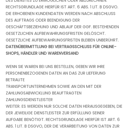
DES DIENSTES ZU ERMÖGLICHEN ODER ABZURECHNEN.
RECHTSGRUNDLAGE HIERFÜR IST ART. 6 ABS. 1 LIT. B DSGVO.
DIE ERHOBENEN KUNDENDATEN WERDEN NACH ABSCHLUSS
DES AUFTRAGS ODER BEENDIGUNG DER
GESCHÄFTSBEZIEHUNG UND ABLAUF DER GGF. BESTEHENDEN
GESETZLICHEN AUFBEWAHRUNGSFRISTEN GELÖSCHT.
GESETZLICHE AUFBEWAHRUNGSFRISTEN BLEIBEN UNBERÜHRT.
DATENÜBERMITTLUNG BEI VERTRAGSSCHLUSS FÜR ONLINE-
SHOPS, HÄNDLER UND WARENVERSAND
WENN SIE WAREN BEI UNS BESTELLEN, GEBEN WIR IHRE
PERSONENBEZOGENEN DATEN AN DAS ZUR LIEFERUNG
BETRAUTE
TRANSPORTUNTERNEHMEN SOWIE AN DEN MIT DER
ZAHLUNGSABWICKLUNG BEAUFTRAGTEN
ZAHLUNGSDIENSTLEISTER
WEITER. ES WERDEN NUR SOLCHE DATEN HERAUSGEGEBEN, DIE
DER JEWEILIGE DIENSTLEISTER ZUR ERFÜLLUNG SEINER
AUFGABE BENÖTIGT. RECHTSGRUNDLAGE HIERFÜR IST ART. 6
ABS. 1 LIT. B DSGVO, DER DIE VERARBEITUNG VON DATEN ZUR