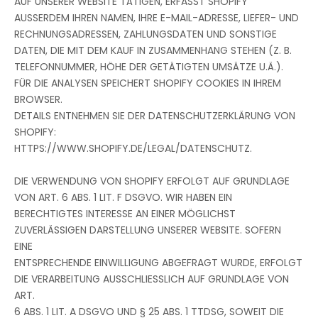
AUF UNSERER WEBSITE TÄTIGEN, ERFASST SHOPIFY
AUSSERDEM IHREN NAMEN, IHRE E-MAIL-ADRESSE, LIEFER- UND
RECHNUNGSADRESSEN, ZAHLUNGSDATEN UND SONSTIGE
DATEN, DIE MIT DEM KAUF IN ZUSAMMENHANG STEHEN (Z. B.
TELEFONNUMMER, HÖHE DER GETÄTIGTEN UMSÄTZE U.Ä.).
FÜR DIE ANALYSEN SPEICHERT SHOPIFY COOKIES IN IHREM
BROWSER.
DETAILS ENTNEHMEN SIE DER DATENSCHUTZERKLÄRUNG VON
SHOPIFY:
HTTPS://WWW.SHOPIFY.DE/LEGAL/DATENSCHUTZ.
DIE VERWENDUNG VON SHOPIFY ERFOLGT AUF GRUNDLAGE
VON ART. 6 ABS. 1 LIT. F DSGVO. WIR HABEN EIN
BERECHTIGTES INTERESSE AN EINER MÖGLICHST
ZUVERLÄSSIGEN DARSTELLUNG UNSERER WEBSITE. SOFERN
EINE
ENTSPRECHENDE EINWILLIGUNG ABGEFRAGT WURDE, ERFOLGT
DIE VERARBEITUNG AUSSCHLIESSLICH AUF GRUNDLAGE VON
ART.
6 ABS. 1 LIT. A DSGVO UND § 25 ABS. 1 TTDSG, SOWEIT DIE