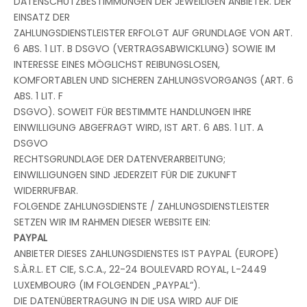
DATENSCHUTZBESTIMMUNGEN DER JEWEILIGEN ANBIETER. DER
EINSATZ DER
ZAHLUNGSDIENSTLEISTER ERFOLGT AUF GRUNDLAGE VON ART.
6 ABS. 1 LIT. B DSGVO (VERTRAGSABWICKLUNG) SOWIE IM
INTERESSE EINES MÖGLICHST REIBUNGSLOSEN,
KOMFORTABLEN UND SICHEREN ZAHLUNGSVORGANGS (ART. 6
ABS. 1 LIT. F
DSGVO). SOWEIT FÜR BESTIMMTE HANDLUNGEN IHRE
EINWILLIGUNG ABGEFRAGT WIRD, IST ART. 6 ABS. 1 LIT. A
DSGVO
RECHTSGRUNDLAGE DER DATENVERARBEITUNG;
EINWILLIGUNGEN SIND JEDERZEIT FÜR DIE ZUKUNFT
WIDERRUFBAR.
FOLGENDE ZAHLUNGSDIENSTE / ZAHLUNGSDIENSTLEISTER
SETZEN WIR IM RAHMEN DIESER WEBSITE EIN:
PAYPAL
ANBIETER DIESES ZAHLUNGSDIENSTES IST PAYPAL (EUROPE)
S.À.R.L. ET CIE, S.C.A., 22-24 BOULEVARD ROYAL, L-2449
LUXEMBOURG (IM FOLGENDEN „PAYPAL“).
DIE DATENÜBERTRAGUNG IN DIE USA WIRD AUF DIE