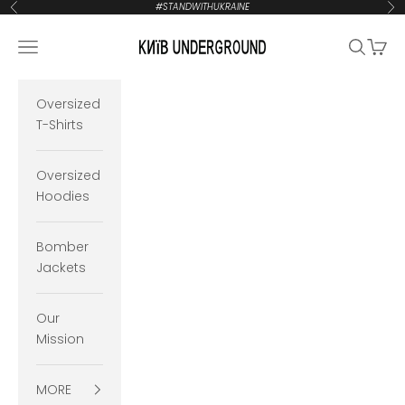
Zum Inhalt springen
#STANDWITHUKRAINE
Zurück
Vor
KYIVUNDERGROUND
Navigationsmenü öffnen
Suche öf
Waren
Oversized
T-Shirts
Oversized
Hoodies
Bomber
Jackets
Our
Mission
MORE