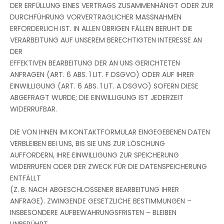
DER ERFÜLLUNG EINES VERTRAGS ZUSAMMENHÄNGT ODER ZUR
DURCHFÜHRUNG VORVERTRAGLICHER MASSNAHMEN
ERFORDERLICH IST. IN ALLEN ÜBRIGEN FÄLLEN BERUHT DIE
VERARBEITUNG AUF UNSEREM BERECHTIGTEN INTERESSE AN
DER
EFFEKTIVEN BEARBEITUNG DER AN UNS GERICHTETEN
ANFRAGEN (ART. 6 ABS. 1 LIT. F DSGVO) ODER AUF IHRER
EINWILLIGUNG (ART. 6 ABS. 1 LIT. A DSGVO) SOFERN DIESE
ABGEFRAGT WURDE; DIE EINWILLIGUNG IST JEDERZEIT
WIDERRUFBAR.
DIE VON IHNEN IM KONTAKTFORMULAR EINGEGEBENEN DATEN
VERBLEIBEN BEI UNS, BIS SIE UNS ZUR LÖSCHUNG
AUFFORDERN, IHRE EINWILLIGUNG ZUR SPEICHERUNG
WIDERRUFEN ODER DER ZWECK FÜR DIE DATENSPEICHERUNG
ENTFÄLLT
(Z. B. NACH ABGESCHLOSSENER BEARBEITUNG IHRER
ANFRAGE). ZWINGENDE GESETZLICHE BESTIMMUNGEN –
INSBESONDERE AUFBEWAHRUNGSFRISTEN – BLEIBEN
UNBERÜHRT.