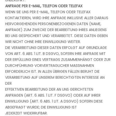
ANFRAGE PER E-MAIL, TELEFON ODER TELEFAX
WENN SIE UNS PER E-MAIL, TELEFON ODER TELEFAX
KONTAKTIEREN, WIRD IHRE ANFRAGE INKLUSIVE ALLER DARAUS
HERVORGEHENDEN PERSONENBEZOGENEN DATEN (NAME,
ANFRAGE) ZUM ZWECKE DER BEARBEITUNG IHRES ANLIEGENS
BEI UNS GESPEICHERT UND VERARBEITET. DIESE DATEN GEBEN
WIR NICHT OHNE IHRE EINWILLIGUNG WEITER.
DIE VERARBEITUNG DIESER DATEN ERFOLGT AUF GRUNDLAGE
VON ART. 6 ABS. 1 LIT. B DSGVO, SOFERN IHRE ANFRAGE MIT
DER ERFÜLLUNG EINES VERTRAGS ZUSAMMENHÄNGT ODER ZUR
DURCHFÜHRUNG VORVERTRAGLICHER MASSNAHMEN
ERFORDERLICH IST. IN ALLEN ÜBRIGEN FÄLLEN BERUHT DIE
VERARBEITUNG AUF UNSEREM BERECHTIGTEN INTERESSE AN
DER
EFFEKTIVEN BEARBEITUNG DER AN UNS GERICHTETEN
ANFRAGEN (ART. 6 ABS. 1 LIT. F DSGVO) ODER AUF IHRER
EINWILLIGUNG (ART. 6 ABS. 1 LIT. A DSGVO) SOFERN DIESE
ABGEFRAGT WURDE; DIE EINWILLIGUNG IST
JEDERZEIT WIDERRUFBAR.