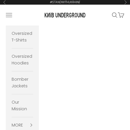
Zum Inhalt springen
#STANDWITHUKRAINE
Zurück
Vor
KYIVUNDERGROUND
Navigationsmenü öffnen
Suche öf
Waren
Oversized
T-Shirts
Oversized
Hoodies
Bomber
Jackets
Our
Mission
MORE