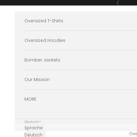
Zum Inhalt springen
Zurück
Oversized T-Shirts
Oversized Hoodies
Bomber Jackets
Our Mission
MORE
Deutsch
Sprache
Ove
Deutsch