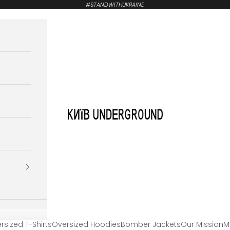
#STANDWITHUKRAINE
KYIVUNDERGROUND
rsized T-Shirts
Oversized Hoodies
Bomber Jackets
Our Mission
M