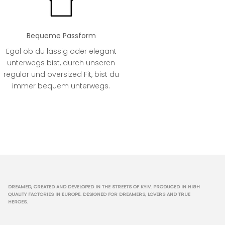
Bequeme Passform
Egal ob du lässig oder elegant
unterwegs bist, durch unseren
regular und oversized Fit, bist du
immer bequem unterwegs.
DREAMED, CREATED AND DEVELOPED IN THE STREETS OF KYIV. PRODUCED IN HIGH
QUALITY FACTORIES IN EUROPE. DESIGNED FOR DREAMERS, LOVERS AND TRUE
HEROES.