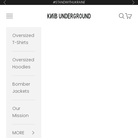
Zum Inhalt springen
#STANDWITHUKRAINE
Zurück
Vor
KYIVUNDERGROUND
Navigationsmenü öffnen
Suche öf
Waren
Oversized
T-Shirts
Oversized
Hoodies
Bomber
Jackets
Our
Mission
MORE