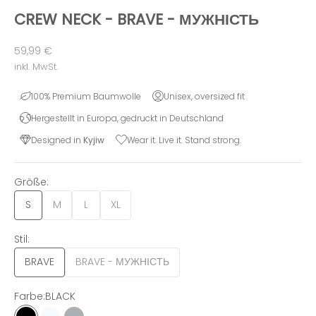
CREW NECK - BRAVE - МУЖНІСТЬ
Angebot
59,99 €
inkl. MwSt.
100% Premium Baumwolle
Unisex, oversized fit
Hergestellt in Europa, gedruckt in Deutschland
Designed in
Kyjiw
Wear it. Live it. Stand strong.
Größe:
S
M
L
XL
Stil:
BRAVE
BRAVE - МУЖНІСТЬ
Farbe:
BLACK