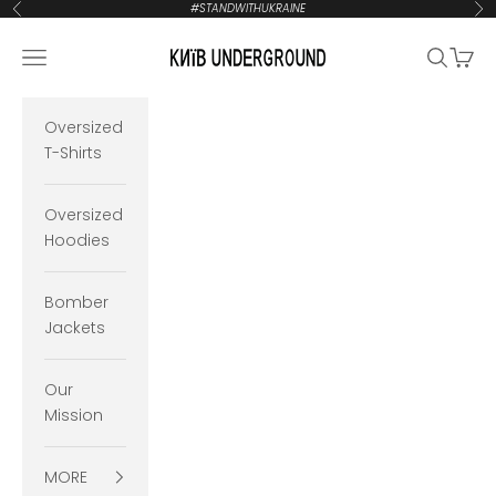
Zum Inhalt springen
#STANDWITHUKRAINE
Zurück
Vor
KYIVUNDERGROUND
Navigationsmenü öffnen
Suche öf
Waren
Oversized
T-Shirts
Oversized
Hoodies
Bomber
Jackets
Our
Mission
MORE