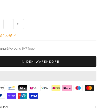
L
XL
50 Artikel
llung & Versand 5-7 Tage
IN DEN WARENKORB
bung