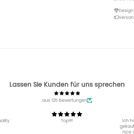
Design 
Versan
Lassen Sie Kunden für uns sprechen
aus 125 Bewertungen
Ich hatte mir bereits den Pulli
St
gekauft und fan die Qualität so
ukraini
nice dass ich mir dann auch
goo