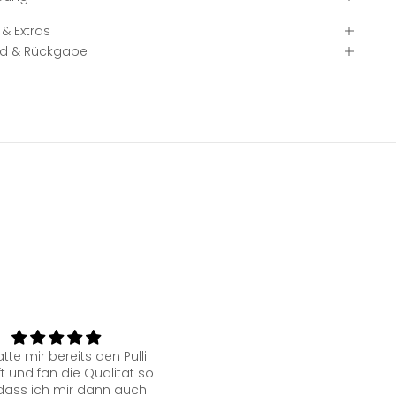
& Extras
d & Rückgabe
rong message for all
super Qualität zu einem sup
ans out there. Also a very
fairen Preis!!
d jacket quality wise!