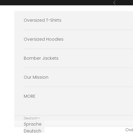
Zum Inhalt springen
Zurück
Oversized T-Shirts
Oversized Hoodies
Bomber Jackets
Our Mission
MORE
Deutsch
Sprache
Ove
Deutsch