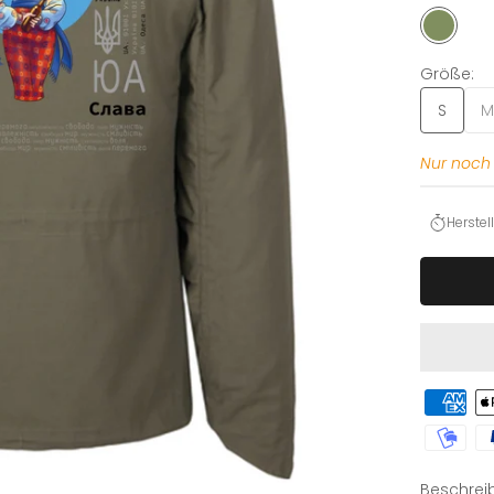
OLIVE
Größe:
S
M
Nur noch 
Herste
Beschrei