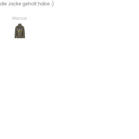
loreno
Maik Kremer