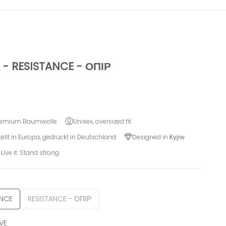
 - RESISTANCE - ОПІР
remium Baumwolle
Unisex, oversized fit
ellt in Europa, gedruckt in Deutschland
Designed in
Kyjiw
 Live it. Stand strong.
ANCE
RESISTANCE - ОПІР
VE