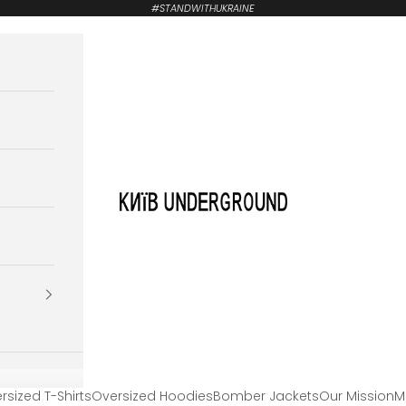
#STANDWITHUKRAINE
KYIVUNDERGROUND
rsized T-Shirts
Oversized Hoodies
Bomber Jackets
Our Mission
M