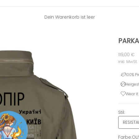
Dein Warenkorb ist leer
PARKA
Angebot
119,00 €
inkl. MwSt.
100% P
Hergest
Wear it.
Stil:
RESIST
Farbe:
OLI