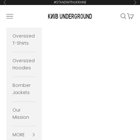
Zum Inhalt springen
#STANDWITHUKRAINE
Zurück
Vor
KYIVUNDERGROUND
Navigationsmenü öffnen
Suche öf
Waren
Oversized
T-Shirts
Oversized
Hoodies
Bomber
Jackets
Our
Mission
MORE