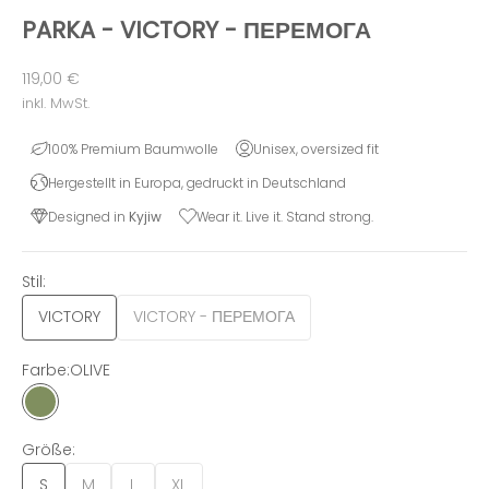
PARKA - VICTORY - ПЕРЕМОГА
Angebot
119,00 €
inkl. MwSt.
100% Premium Baumwolle
Unisex, oversized fit
Hergestellt in Europa, gedruckt in Deutschland
Designed in
Kyjiw
Wear it. Live it. Stand strong.
Stil:
VICTORY
VICTORY - ПЕРЕМОГА
Farbe:
OLIVE
OLIVE
Größe:
S
M
L
XL