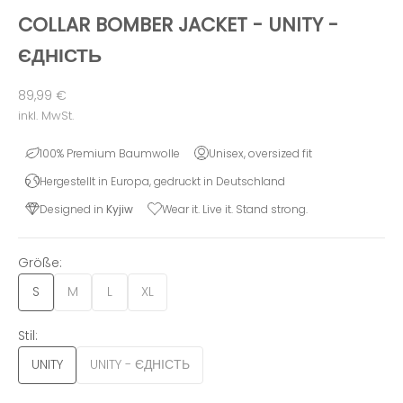
COLLAR BOMBER JACKET - UNITY -
ЄДНІСТЬ
Angebot
89,99 €
inkl. MwSt.
100% Premium Baumwolle
Unisex, oversized fit
Hergestellt in Europa, gedruckt in Deutschland
Designed in
Kyjiw
Wear it. Live it. Stand strong.
Größe:
S
M
L
XL
Stil:
UNITY
UNITY - ЄДНІСТЬ