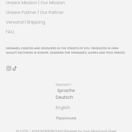
Unsere Mission | Our Mission
Unsere Partner | Our Partner
Versand | Shipping
FAQ
DREAMED, CREATED AND DEVELOPED IN THE STREETS OF KYIV. PRODUCED IN HIGH
QUALITY FACTORIES IN EUROPE. DESIGNED FOR DREAMERS, LOVERS AND TRUE HEROES.
Deutsch
Sprache
Deutsch
English
Українська
© 2026 - KYIVUNDERGROUND Powered by Love, Peace and Hope