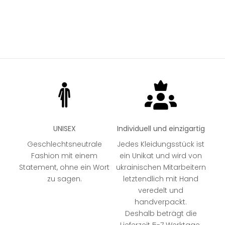
Angebot
Angebot
89,99 €
89,99 €
KHAKI
KHAKI
BLACK
BLACK
UNISEX
Individuell und einzigartig
Geschlechtsneutrale
Jedes Kleidungsstück ist
Fashion mit einem
ein Unikat und wird von
Statement, ohne ein Wort
ukrainischen Mitarbeitern
zu sagen.
letztendlich mit Hand
veredelt und
handverpackt.
Deshalb beträgt die