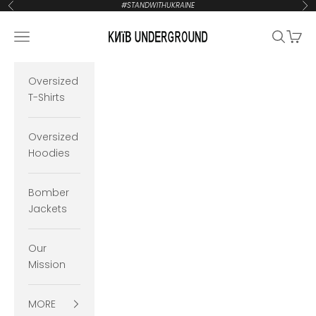
Zum Inhalt springen
#STANDWITHUKRAINE
Zurück
Vor
KYIVUNDERGROUND
Navigationsmenü öffnen
Suche öf
Waren
Oversized
T-Shirts
Oversized
Hoodies
Bomber
Jackets
Our
Mission
MORE