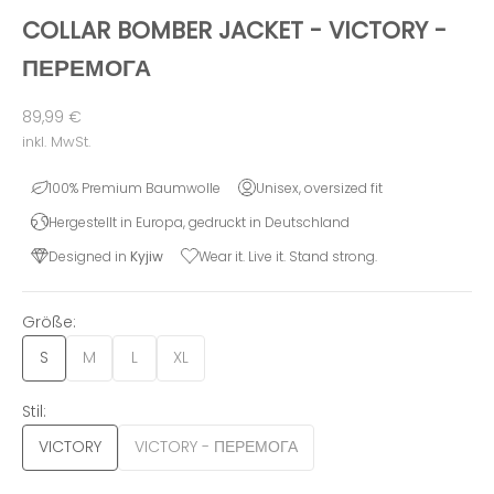
COLLAR BOMBER JACKET - VICTORY -
ПЕРЕМОГА
Angebot
89,99 €
inkl. MwSt.
100% Premium Baumwolle
Unisex, oversized fit
Hergestellt in Europa, gedruckt in Deutschland
Designed in
Kyjiw
Wear it. Live it. Stand strong.
Größe:
S
M
L
XL
Stil:
VICTORY
VICTORY - ПЕРЕМОГА