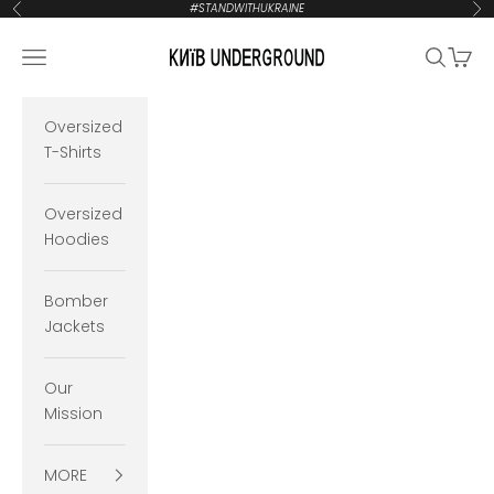
Zum Inhalt springen
#STANDWITHUKRAINE
Zurück
Vor
KYIVUNDERGROUND
Navigationsmenü öffnen
Suche öf
Waren
Oversized
T-Shirts
Oversized
Hoodies
Bomber
Jackets
Our
Mission
MORE