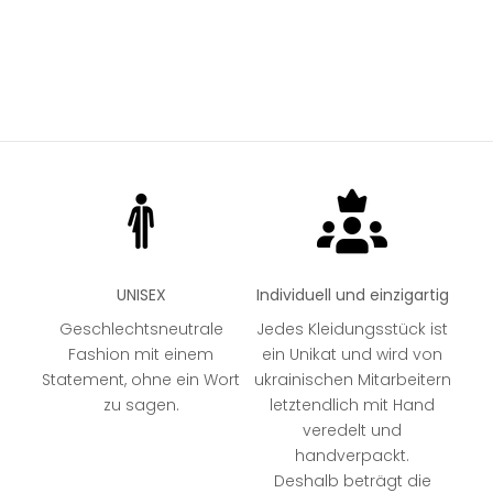
Angebot
Angebot
89,99 €
89,99 €
KHAKI
KHAKI
BLACK
BLACK
UNISEX
Individuell und einzigartig
Geschlechtsneutrale
Jedes Kleidungsstück ist
Fashion mit einem
ein Unikat und wird von
Statement, ohne ein Wort
ukrainischen Mitarbeitern
zu sagen.
letztendlich mit Hand
veredelt und
handverpackt.
Deshalb beträgt die