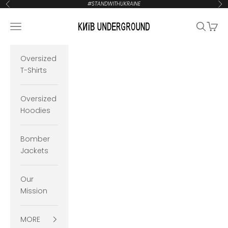
Zum Inhalt springen
#STANDWITHUKRAINE
Zurück
Vor
KYIVUNDERGROUND
Navigationsmenü öffnen
Suche öf
Waren
Oversized
T-Shirts
Oversized
Hoodies
Bomber
Jackets
Our
Mission
MORE