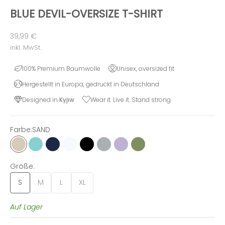
BLUE DEVIL-OVERSIZE T-SHIRT
Angebot
39,99 €
inkl. MwSt.
100% Premium Baumwolle
Unisex, oversized fit
Hergestellt in Europa, gedruckt in Deutschland
Designed in
Kyjiw
Wear it. Live it. Stand strong.
Farbe:
SAND
SAND
BERYL BLUE
NAVY
WHITE
BLACK
GREY
LILAC
OLIVE
Größe:
S
M
L
XL
Auf Lager