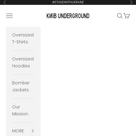
Zum Inhalt springen
#STANDWITHUKRAINE
Zurück
Vor
KYIVUNDERGROUND
Navigationsmenü öffnen
Suche öf
Waren
Oversized
T-Shirts
Oversized
Hoodies
Bomber
Jackets
Our
Mission
MORE