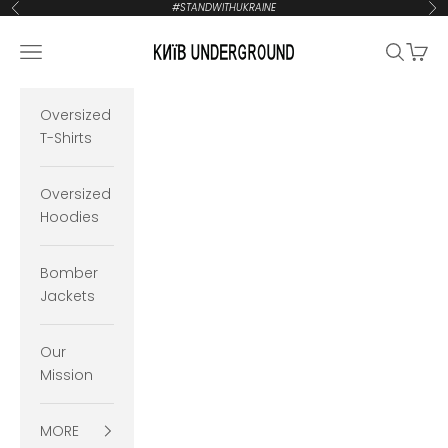
Zum Inhalt springen
#STANDWITHUKRAINE
Zurück
Vor
KYIVUNDERGROUND
Navigationsmenü öffnen
Suche öf
Waren
Oversized
T-Shirts
Oversized
Hoodies
Bomber
Jackets
Our
Mission
MORE