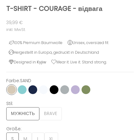
T-SHIRT - COURAGE - відвага
Angebot
39,99 €
inkl. MwSt.
100% Premium Baumwolle
Unisex, oversized fit
Hergestellt in Europa, gedruckt in Deutschland
Designed in
Kyjiw
Wear it. Live it. Stand strong.
Farbe:
SAND
SAND
BERYL BLUE
NAVY
WHITE
BLACK
GREY
LILAC
OLIVE
Stil:
МУЖНІСТЬ
BRAVE
Größe:
S
M
L
XL