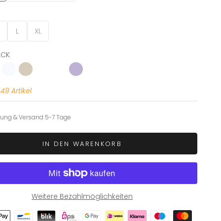
L
XL
ACK
AVY
WHITE
SAND
OCEAN BLUE
HEATHER GREY
LILAC
49 Artikel
llung & Versand 5-7 Tage
IN DEN WARENKORB
Weitere Bezahlmöglichkeiten