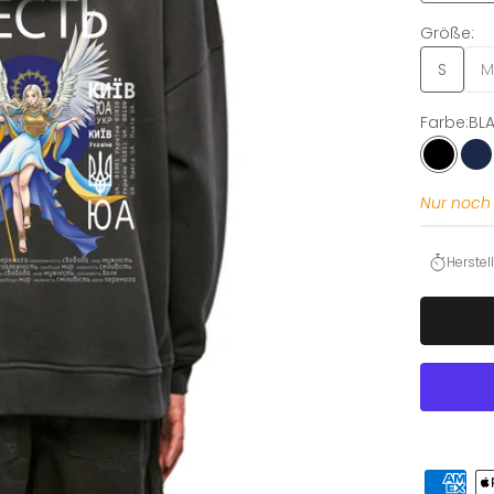
Größe:
S
M
Farbe:
BL
BLACK
N
Nur noch 
Herste