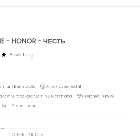
E - HONOR - ЧЕСТЬ
1 Bewertung
remium Baumwolle
Unisex, oversized fit
ellt in Europa, gedruckt in Deutschland
Designed in
Kyjiw
 Live it. Stand strong.
HONOR - ЧЕСТЬ