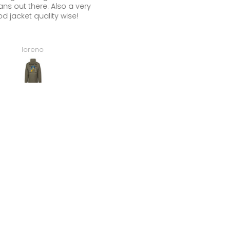
ans out there. Also a very
fairen Preis!!
d jacket quality wise!
loreno
Maik Kremer