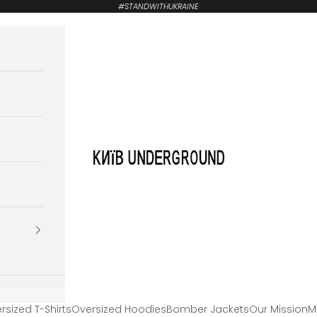
#STANDWITHUKRAINE
KYIVUNDERGROUND
rsized T-Shirts
Oversized Hoodies
Bomber Jackets
Our Mission
M