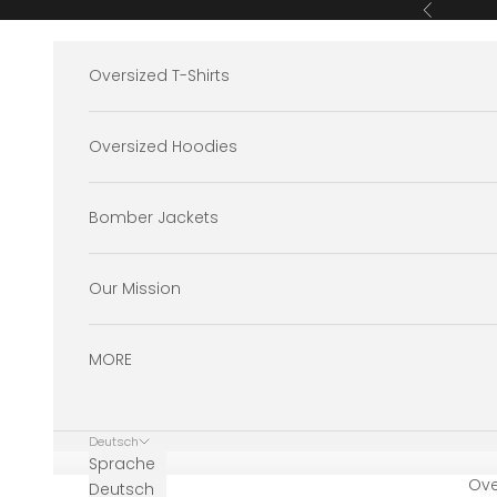
Zum Inhalt springen
Zurück
Oversized T-Shirts
Oversized Hoodies
Bomber Jackets
Our Mission
MORE
Deutsch
Sprache
Ove
Deutsch