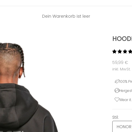
Dein Warenkorb ist leer
HOODI
Angebot
59,99 €
inkl. MwSt.
100% P
Hergest
Wear it.
Stil:
HONOR