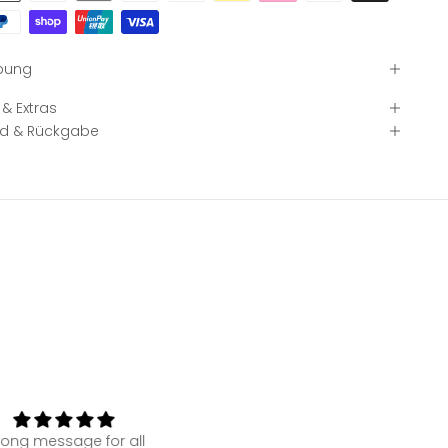
bung
& Extras
d & Rückgabe
rong message for all
super Qualität zu einem sup