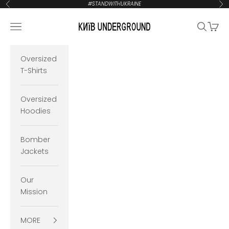
Zum Inhalt springen
#STANDWITHUKRAINE
Zurück
Vor
KYIVUNDERGROUND
Navigationsmenü öffnen
Suche öf
Waren
Oversized
T-Shirts
Oversized
Hoodies
Bomber
Jackets
Our
Mission
MORE