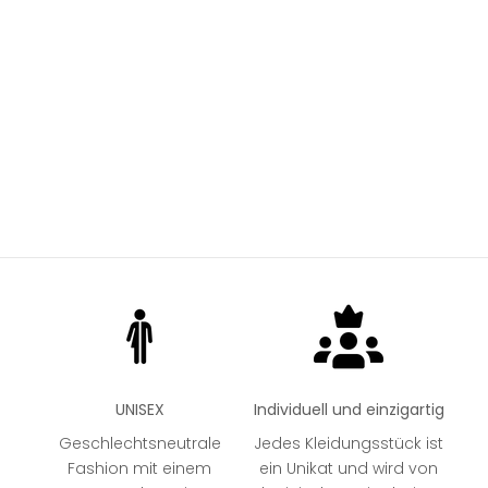
Angebot
59,99 €
BLACK
NAVY
WHITE
SAND
OCEAN BLUE
HEATHER GREY
LILAC
UNISEX
Individuell und einzigartig
Geschlechtsneutrale
Jedes Kleidungsstück ist
Fashion mit einem
ein Unikat und wird von