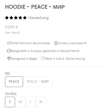
HOODIE - PEACE - МИР
1 Bewertung
Angebot
59,99 €
inkl. MwSt.
100% Premium Baumwolle
Unisex, oversized fit
Hergestellt in Europa, gedruckt in Deutschland
Designed in
Kyjiw
Wear it. Live it. Stand strong.
Stil:
PEACE
PEACE - МИР
Größe:
S
M
L
XL