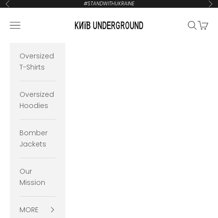
Zum Inhalt springen
#STANDWITHUKRAINE
Zurück
Vor
KYIVUNDERGROUND
Navigationsmenü öffnen
Suche öf
Waren
Oversized
T-Shirts
Oversized
Hoodies
Bomber
Jackets
Our
Mission
MORE